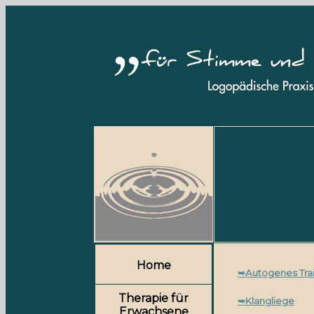
Home
➥Autogenes Trai
Therapie für
➥Klangliege
Erwachsene