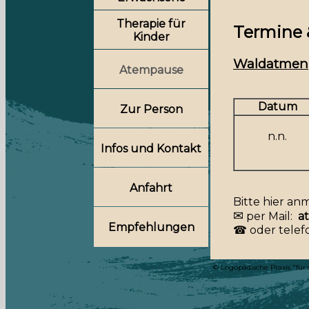
Therapie für
Termine
Kinder
Waldatmen
Atempause
Datum
Zur Person
n.n.
Infos und Kontakt
Anfahrt
Bitte hier an
✉
per Mail:
at
Empfehlungen
☎
oder telef
© Logopädische Praxis "für